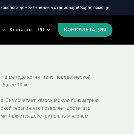
нарколога домой
Лечение в стационаре
Скорая помощь
Контакты
RU
КОНСУЛЬТАЦИЯ
ант в методе когнитивно-поведенческой
более 13 лет.
е. Она сочетает классическую психиатрию,
кой терапии, что позволяет достигать
ями. Является действительным членом