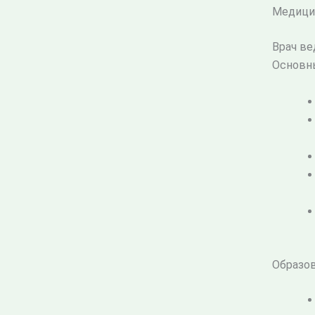
Медицин
Врач ве
Основны
Образов