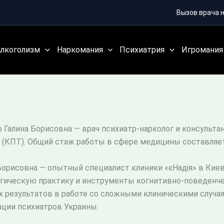
Вызов врача 
Алкоголизм
Наркомания
Психиатрия
Игромания
 Галина Борисовна — врач психиатр-нарколог и консульт
 (КПТ). Общий стаж работы в сфере медицины составляет 
Борисовна — опытный специалист клиники «єНадія» в Киев
гическую практику и инструменты когнитивно-поведенчес
 результатов в работе со сложными клиническими случа
ции психиатров Украины.