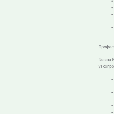
Профес
Галина 
узкопро