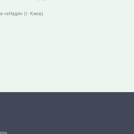
«єНадія» (г. Киев).
ощь