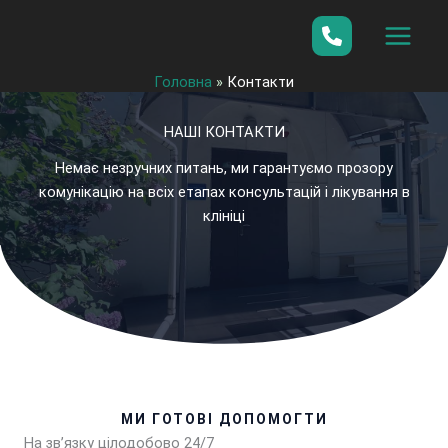
Перейти
до
вмісту
Головна
»
Контакти
НАШІ КОНТАКТИ
Немає незручних питань, ми гарантуємо прозору
комунікацію на всіх етапах консультацій і лікування в
клініці
МИ ГОТОВІ ДОПОМОГТИ
На зв’язку цілодобово 24/7