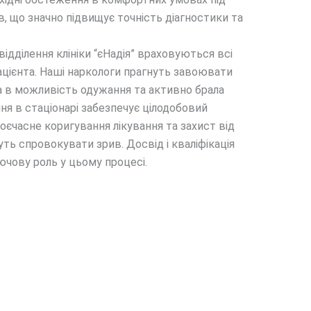
в, що значно підвищує точність діагностики та
відділення клініки “єНадія” враховуються всі
пацієнта. Наші наркологи прагнуть завоювати
а в можливість одужання та активно брала
ня в стаціонарі забезпечує цілодобовий
оєчасне коригування лікування та захист від
уть спровокувати зрив. Досвід і кваліфікація
ючову роль у цьому процесі.