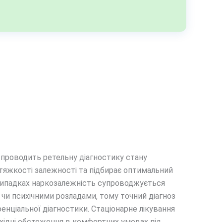
 проводить ретельну діагностику стану
ь тяжкості залежності та підбирає оптимальний
 випадках наркозалежність супроводжується
 чи психічними розладами, тому точний діагноз
нціальної діагностики. Стаціонарне лікування
хідні обстеження в комфортних умовах під