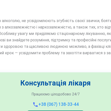
о алкоголю, не усвідомлюють згубність своєї звички, боят
 з алкозалежністю і наркозалежністю, а також тих, хто відч
собливу увагу ми приділяємо стаціонарному лікуванню, я
иєві ви знайдете розуміння, підтримку та професійні послуги
тати здоровою та щасливою людиною можливо, а фахівці кл
й крок — усвідомити проблему та захотіти вирватися з за
Консультація лікаря
Працюємо цілодобово 24/7
+38 (067) 138-33-44