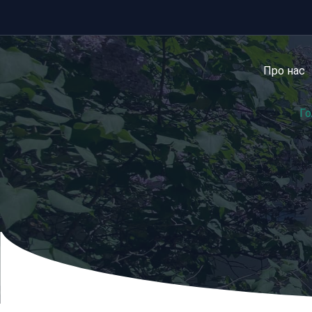
Перейти
до
вмісту
Про нас
Го