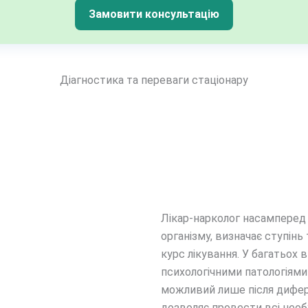
Замовити консультацію
Діагностика та переваги стаціонару
Лікар-нарколог насамперед
організму, визначає ступін
курс лікування. У багатьох
психологічними патологіями
можливий лише після дифере
дозволяє провести всі необ