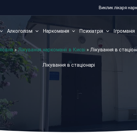
Виклик лікаря нар
Алкоголізм
Наркоманія
Психіатрія
Ігроманія
ловна
»
Лікування наркоманії в Києві
»
Лікування в стаціон
Лікування в стаціонарі