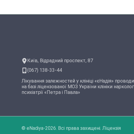
Київ, Відрадний проспект, 87
(067) 138-33-44
Лікування залежностей у клініці «єНадія» провод
на базі ліцензованої МОЗ України клініки наркологі
психіатрії «Петра і Павла»
© eNadiya-2026. Всі права захищені. Ліцензія