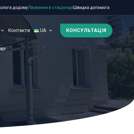
колога додому
Лікування в стаціонарі
Швидка допомога
Контакти
UA
КОНСУЛЬТАЦІЯ
арі