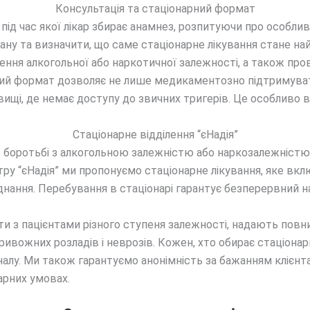
Консультація та стаціонарний формат
 під час якої лікар збирає анамнез, розпитуючи про особлив
тану та визначити, що саме стаціонарне лікування стане 
ня алкогольної або наркотичної залежності, а також прово
нарний формат дозволяє не лише медикаментозно підтримува
овищі, де немає доступу до звичних тригерів. Це особливо
Стаціонарне відділення “єНадія”
оротьбі з алкогольною залежністю або наркозалежністю, н
тру “єНадія” ми пропонуємо стаціонарне лікування, яке вкл
днання. Перебування в стаціонарі гарантує безперервний 
ти з пацієнтами різного ступеня залежності, надають повний
тривожних розладів і неврозів. Кожен, хто обирає стаціонарн
алу. Ми також гарантуємо анонімність за бажанням клієнта
арних умовах.