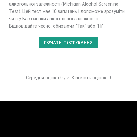
алкогольної залежності (Michigan Alcohol Screening
Test). Цей тест має 10 запитань і допоможе зрозуміти
чи є у Вас ознаки алкогольної залежності.
Відповідайте чесно, обираючи “Так” або “Ні”.
ПОЧАТИ ТЕСТУВАННЯ
Середня оцінка 0 / 5. Кількість оцінок: 0