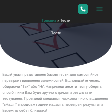
Перейти
до
вмісту
Головна
»
Тести
Тести
Вашій увазі представлені базові тести для самостійної
перевірки і виявлення залежностей. Відповідайте чесно,
обираючи “Так” або “Ні”. Наприкінці анкети тесту оберіть
спосіб, яким Вам буде зручно отримати результати
тестування. Провідний спеціаліст наркологічного відділення
“єНадія” впродовж години надасть перевірені результати.
Бережіть себе і близьких!