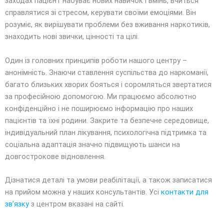
заходах пацієнт набуває нових навичок і вмінь, вчиться
справлятися зі стресом, керувати своїми емоціями. Він
розуміє, як вирішувати проблеми без вживання наркотиків,
знаходить нові звички, цінності та цілі.
Один із головних принципів роботи нашого центру –
анонімність. Знаючи ставлення суспільства до наркоманії,
багато близьких хворих бояться і соромляться звертатися
за професійною допомогою. Ми працюємо абсолютно
конфіденційно і не поширюємо інформацію про наших
пацієнтів та їхні родини. Закрите та безпечне середовище,
індивідуальний план лікування, психологічна підтримка та
соціальна адаптація значно підвищують шанси на
довгострокове відновлення.
Дізнатися деталі та умови реабілітації, а також записатися
на прийом можна у наших консультантів. Усі
контакти для
зв’язку
з центром вказані на сайті.