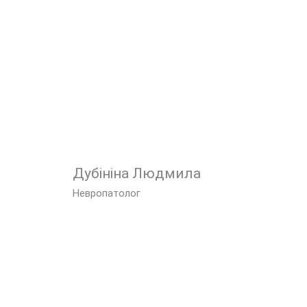
Дубініна Людмила
Невропатолог