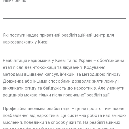
інших речах.
Які послуги надає приватний реабілітаційний центр для
наркозалежних у Києві
Реабілітація наркоманів у Києві та по Україні – обов’язковий
етап після дезінтоксикації та лікування. Кодування
методами вшивання капсул, ін’єкцій, за методикою гіпнозу
Довженка або іншими способами дозволяє зняти ломку і
викликати огиду та байдужість до наркотиків. Але уникнути
рецидивів можна тільки після правильної реабілітації.
Професійна анонімна реабілітація – це не просто тимчасове
позбавлення від наркотиків. Це системна робота над зміною
мислення, поведінки та способу життя. На реабілітаційних