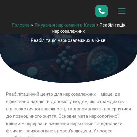
Перейти
до
вмісту
Головна
»
Лікування наркоманії в Києві
»
Реабілітація
наркозалежних
Реабілітація наркозалежних в Києві
Реабілітаційний центр для наркозалежних – місце, де
ефективно надають допомогу людям, які страждають
від наркотичної залежності, та допомагають повернутися
до повноцінного життя. Основна мета наркологічної
клініки – перервати вживання наркотиків та відновити
фізичне і психологічне здоров’я людини. У процесі