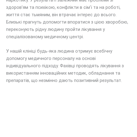
наркотику. У результаті залежний має проблеми зі
здоров’ям та психікою, конфлікти в сім’ї та на роботі,
життя стає тьмяним, він втрачає інтерес до всього.
Близькі прагнуть допомогти впоратися з цією хворобою,
переконують рідну людину пройти лікування у
спеціалізованому медичному центрі.
У нашій клініці будь-яка людина отримує всебічну
допомогу медичного персоналу на основі
індивідуального підходу. Фахівці проводять лікування з
використанням інноваційних методик, обладнання та
препаратів, що незмінно дають позитивний результат.