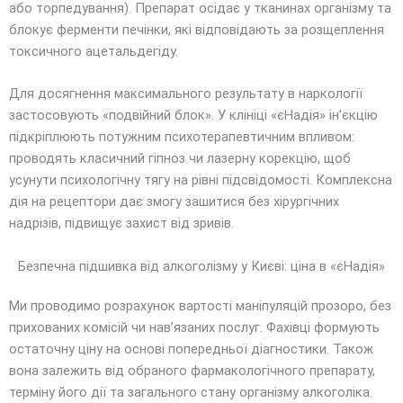
або торпедування). Препарат осідає у тканинах організму та
блокує ферменти печінки, які відповідають за розщеплення
токсичного ацетальдегіду.
Для досягнення максимального результату в наркології
застосовують «подвійний блок». У клініці «єНадія» ін’єкцію
підкріплюють потужним психотерапевтичним впливом:
проводять класичний гіпноз чи лазерну корекцію, щоб
усунути психологічну тягу на рівні підсвідомості. Комплексна
дія на рецептори дає змогу зашитися без хірургічних
надрізів, підвищує захист від зривів.
Безпечна підшивка від алкоголізму у Києві: ціна в «єНадія»
Ми проводимо розрахунок вартості маніпуляцій прозоро, без
прихованих комісій чи нав’язаних послуг. Фахівці формують
остаточну ціну на основі попередньої діагностики. Також
вона залежить від обраного фармакологічного препарату,
терміну його дії та загального стану організму алкоголіка.