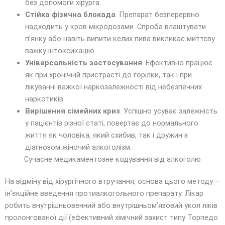
без допомоги хірурга.
Стійка фізична блокада
. Препарат безперервно
надходить у кров мікродозами. Спроба влаштувати
п’янку або навіть випити келих пива викликає миттєву
важку інтоксикацію.
Універсальність застосування
. Ефективно працює
як при хронічній пристрасті до горілки, так і при
лікуванні важкої наркозалежності від небезпечних
наркотиків.
Вирішення сімейних криз
. Успішно усуває залежність
у пацієнтів різної статі, повертає до нормального
життя як чоловіка, який схибив, так і дружин з
діагнозом жіночий алкоголізм.
Сучасне медикаментозне кодування від алкоголю
На відміну від хірургічного втручання, основа цього методу –
ін’єкційне введення протиалкогольного препарату. Лікар
робить внутрішньовенний або внутрішньом’язовий укол ліків
пролонгованої дії (ефективний хімічний захист типу Торпедо