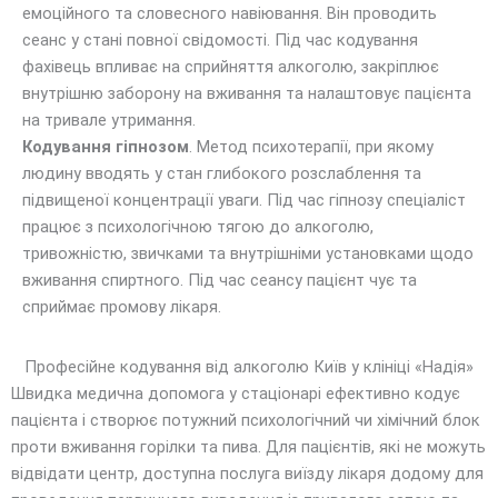
емоційного та словесного навіювання. Він проводить
сеанс у стані повної свідомості. Під час кодування
фахівець впливає на сприйняття алкоголю, закріплює
внутрішню заборону на вживання та налаштовує пацієнта
на тривале утримання.
Кодування гіпнозом
. Метод психотерапії, при якому
людину вводять у стан глибокого розслаблення та
підвищеної концентрації уваги. Під час гіпнозу спеціаліст
працює з психологічною тягою до алкоголю,
тривожністю, звичками та внутрішніми установками щодо
вживання спиртного. Під час сеансу пацієнт чує та
сприймає промову лікаря.
Професійне кодування від алкоголю Київ у клініці «Надія»
Швидка медична допомога у стаціонарі ефективно кодує
пацієнта і створює потужний психологічний чи хімічний блок
проти вживання горілки та пива. Для пацієнтів, які не можуть
відвідати центр, доступна послуга виїзду лікаря додому для