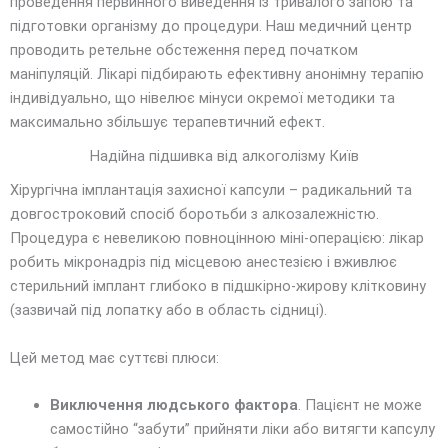
проведення первинного виведення із тривалого запою та
підготовки організму до процедури. Наш медичний центр
проводить ретельне обстеження перед початком
маніпуляцій. Лікарі підбирають ефективну анонімну терапію
індивідуально, що нівелює мінуси окремої методики та
максимально збільшує терапевтичний ефект.
Надійна підшивка від алкоголізму Київ
Хірургічна імплантація захисної капсули – радикальний та
довгостроковий спосіб боротьби з алкозалежністю.
Процедура є невеликою повноцінною міні-операцією: лікар
робить мікронадріз під місцевою анестезією і вживлює
стерильний імплант глибоко в підшкірно-жирову клітковину
(зазвичай під лопатку або в область сідниці).
Цей метод має суттєві плюси:
Виключення людського фактора
. Пацієнт не може
самостійно “забути” прийняти ліки або витягти капсулу