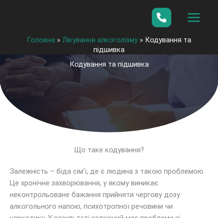
Перейти
до
вмісту
Головна
»
Лікування алкоголізму
»
Кодування та
підшивка
Кодування та підшивка
Що таке кодування?
Залежність – біда сім’ї, де є людина з такою проблемою.
Це хронічне захворювання, у якому виникає
неконтрольоване бажання прийняти чергову дозу
алкогольного напою, психотропної речовини чи