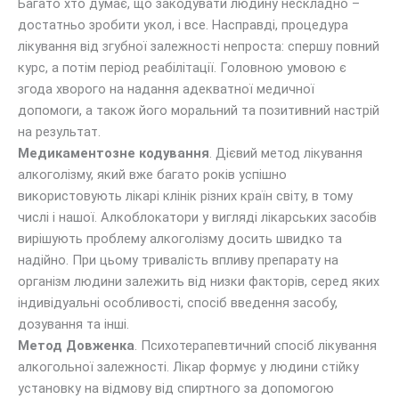
Багато хто думає, що закодувати людину нескладно –
достатньо зробити укол, і все. Насправді, процедура
лікування від згубної залежності непроста: спершу повний
курс, а потім період реабілітації. Головною умовою є
згода хворого на надання адекватної медичної
допомоги, а також його моральний та позитивний настрій
на результат.
Медикаментозне кодування
. Дієвий метод лікування
алкоголізму, який вже багато років успішно
використовують лікарі клінік різних країн світу, в тому
числі і нашої. Алкоблокатори у вигляді лікарських засобів
вирішують проблему алкоголізму досить швидко та
надійно. При цьому тривалість впливу препарату на
організм людини залежить від низки факторів, серед яких
індивідуальні особливості, спосіб введення засобу,
дозування та інші.
Метод Довженка
. Психотерапевтичний спосіб лікування
алкогольної залежності. Лікар формує у людини стійку
установку на відмову від спиртного за допомогою