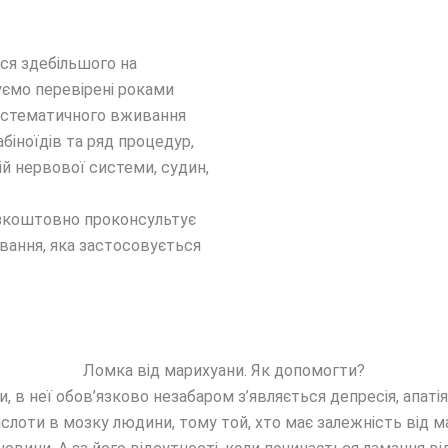
ся здебільшого на
уємо перевірені роками
систематичного вживання
біноїдів та ряд процедур,
й нервової системи, судин,
езкоштовно проконсультує
ування, яка застосовується
Ломка від марихуани. Як допомогти?
 в неї обов’язково незабаром з’являється депресія, апатія
лоти в мозку людини, тому той, хто має залежність від ма