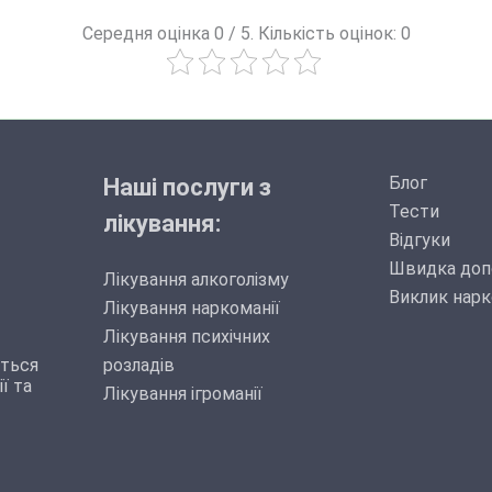
Середня оцінка 0 / 5. Кількість оцінок: 0
Блог
Наші послуги з
Тести
лікування:
Відгуки
Швидка доп
Лікування алкоголізму
Виклик нарк
Лікування наркоманії
Лікування психічних
иться
розладів
ї та
Лікування ігроманії