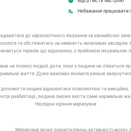
Відсутність настрою
Небажання працювати і 
 вдаватися до наркологічного лікування за каннабісної зал
арколога та обстежитись на наявність можливих наслідків 
чається терапія, що відновлює, з прийомом лікувальних пре
.
иває на психіку людей, доти, поки у людини не з’явиться 
рмальне життя. Дуже важливо якомога раніше звернутися 
тне допомогти людині відновитися психологічно та емоційно
центрі реабілітації, людина зможе вести саме нормальне жи
Наслідки куріння марихуани
Марихуана може знизити рівень активності мозку, 