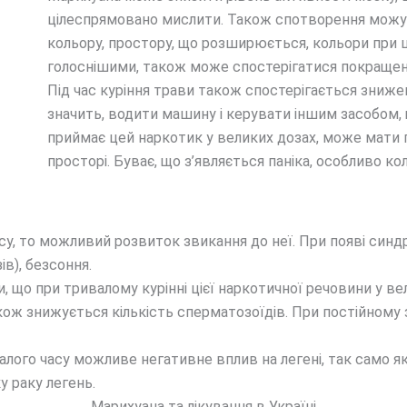
цілеспрямовано мислити. Також спотворення можуть
кольору, простору, що розширюється, кольори при
голоснішими, також може спостерігатися покращен
Під час куріння трави також спостерігається знижен
значить, водити машину і керувати іншим засобом, щ
приймає цей наркотик у великих дозах, може мати п
просторі. Буває, що з’являється паніка, особливо 
у, то можливий розвиток звикання до неї. При появі синд
ів), безсоння.
 що при тривалому курінні цієї наркотичної речовини у вел
акож знижується кількість сперматозоїдів. При постійному
алого часу можливе негативне вплив на легені, так само
у раку легень.
Марихуана та лікування в Україні