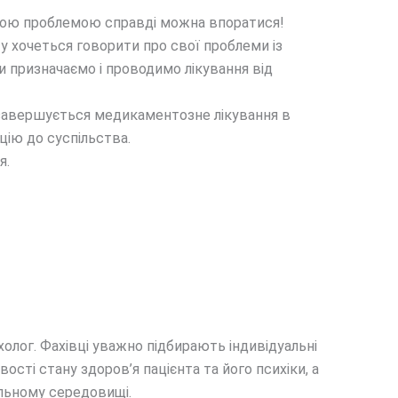
такою проблемою справді можна впоратися!
у хочеться говорити про свої проблеми із
и призначаємо і проводимо лікування від
ли завершується медикаментозне лікування в
ацію до суспільства.
я.
олог. Фахівці уважно підбирають індивідуальні
сті стану здоров’я пацієнта та його психіки, а
альному середовищі.