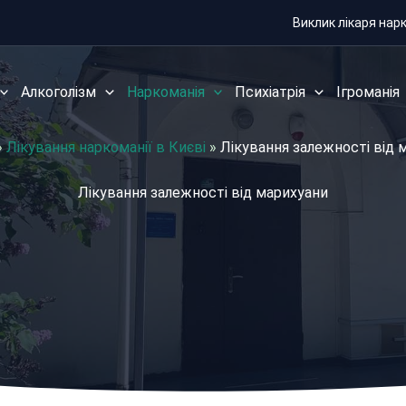
Виклик лікаря нар
Алкоголізм
Наркоманія
Психіатрія
Ігроманія
»
Лікування наркоманії в Києві
»
Лікування залежності від 
Лікування залежності від марихуани