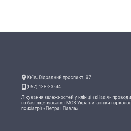
Київ, Відрадний проспект, 87
(067) 138-33-44
Лікування залежностей у клініці «єНадія» провод
на базі ліцензованої МОЗ України клініки наркологі
психіатрії «Петра і Павла»