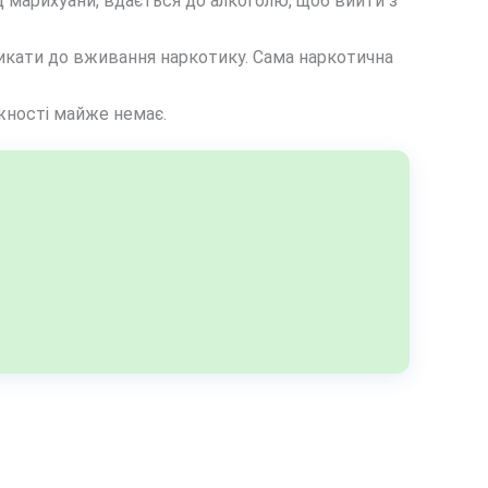
ід марихуани, вдається до алкоголю, щоб вийти з
викати до вживання наркотику. Сама наркотична
ежності майже немає.