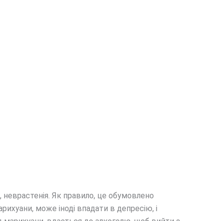
, неврастенія. Як правило, це обумовлено
рихуани, може іноді впадати в депресію, і