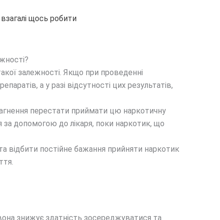
взагалі щось робити
ежності?
такої залежності. Якщо при проведенні
паратів, а у разі відсутності цих результатів,
прагнення перестати приймати цю наркотичну
за допомогою до лікаря, поки наркотик, що
, та відбити постійне бажання прийняти наркотик
ття.
вона знижує здатність зосереджуватися та