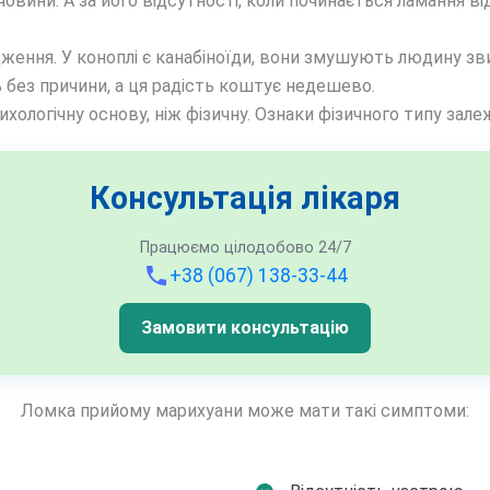
човини. А за його відсутності, коли починається ламання в
ження. У коноплі є канабіноїди, вони змушують людину з
 без причини, а ця радість коштує недешево.
хологічну основу, ніж фізичну. Ознаки фізичного типу зал
Консультація лікаря
Працюємо цілодобово 24/7
+38 (067) 138-33-44
Замовити консультацію
Ломка прийому марихуани може мати такі симптоми: