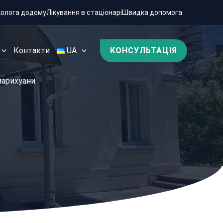
колога додому
Лікування в стаціонарі
Швидка допомога
Контакти
UA
КОНСУЛЬТАЦІЯ
марихуани