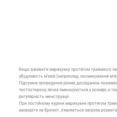
Якщо вживати марихуану протягом тривалого час
збудливість м’язів (наприклад, посмикування м’яз
Підсумки проведення різних досліджень показали,
тестостерону, яєчка зменшуються у розмірі, а т
регулярність менструації.
При постійному курінні марихуани протягом трив
захворіти на бронхіт, з’являється загроза розвитк