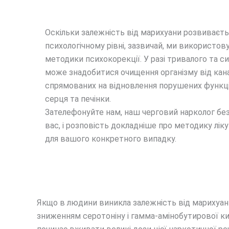
Оскільки залежність від марихуани розвиваєть
психологічному рівні, зазвичай, ми використов
методики психокорекції. У разі тривалого та 
може знадобитися очищення організму від кана
спрямованих на відновлення порушених функці
серця та печінки.
Зателефонуйте нам, наш черговий нарколог б
вас, і розповість докладніше про методику лік
для вашого конкретного випадку.
Якщо в людини виникла залежність від марихуани,
зниженням серотоніну і гамма-амінобутирової кис