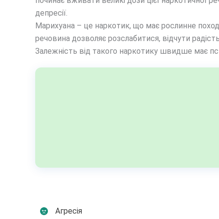
починає вживати великі дози цієї наркотичної ре
депресії.
Марихуана – це наркотик, що має рослинне поход
речовина дозволяє розслабитися, відчути радість
Залежність від такого наркотику швидше має пси
Агресія