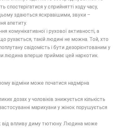
 спостерігатися у сприйнятті ходу часу,
 цьому здаються яскравішими, звуки –
ня апетиту.
ня комунікативної і рухової активності, а
о рухається, такій людині не можна. Той, хто
оплутану свідомість і бути дезорієнтованим у
коли людина вперше приймає цей наркотик.
рому відміни може початися надмірна
иких дозах у чоловіків знижується кількість
 застосуванні марихуани у жінок порушується
 як від впливу диму тютюну. Людина може