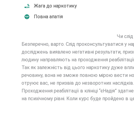
Жага до наркотику
Повна апатія
Чи слід
Безперечно, варто. Слід проконсультуватися у н
досліджень виявлено негативні результати, призна
людину направляють на проходження реабілітації
Так як залежність від цього наркотику дуже впл
речовину, вона не зможе повною мірою вести но
отруює вас, не призвів до незворотних наслідків.
Проходження реабілітації в клініці “єНадія” зда
на психічному рівні. Коли курс буде пройдено в 