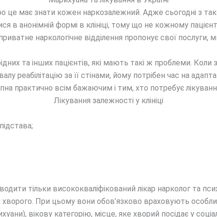
 про це має знати кожен наркозалежний. Адже сьогодні з 
 в анонімній формі в клініці, тому що не кожному пацієнт
приватне наркологічне відділення пропонує свої послуги, м
рідних та інших пацієнтів, які мають такі ж проблеми. Ко
алу реабілітацію за її стінами, йому потрібен час на адапт
упна практично всім бажаючим і тим, хто потребує лікуванн
Лікування залежності у клініці
підстава;
одити тільки висококваліфікований лікар нарколог та псих
 хворого. При цьому вони обов’язково враховують особливо
хуани), вікову категорію, місце, яке хворий посідає у соці