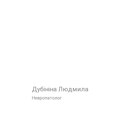
Дубініна Людмила
Невропатолог