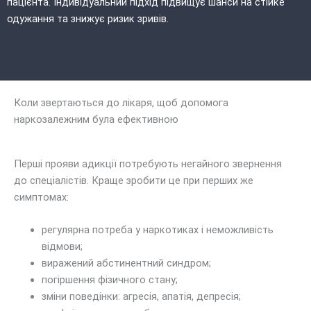
пацієнта. Індивідуальний підхід підвищує шанси на стійке
одужання та знижує ризик зривів.
Коли звертаються до лікаря, щоб допомога
наркозалежним була ефективною
Перші прояви адикції потребують негайного звернення
до спеціалістів. Краще зробити це при перших же
симптомах:
регулярна потреба у наркотиках і неможливість
відмови;
виражений абстинентний синдром;
погіршення фізичного стану;
зміни поведінки: агресія, апатія, депресія;