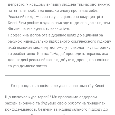
депресію. У кращому випадку людина тимчасово знижує
потяг, але проблема швидко знову проявляє себе.
Реальний вихід — терапія у спеціалізованому центрі в
Києві. Чим раніше людина приходить до спеціалістів, тим
більше шансів зупинити залежність.
Професійна допомога відкриває шлях до зцілення за
рахунок індивідуально підібраного комплексного підходу,
який включає медичну допомогу, психологічну підтримку
та реабілітацію. Клініка “єНадія” проводить терапію, яка
дає людині реальний шанс здобути здорове, повноцінне
та усвідомлене життя.
Як проводять анонімне лікування наркоманії у Києві
Що включає курс терапії? Ми проводимо оздоровчі
заходи анонімно та будуємо свою роботу на принципах
конфіденційності, безпеки та індивідуального підходу до