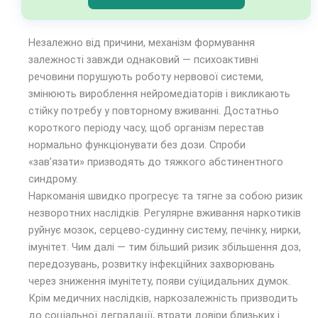
Незалежно від причини, механізм формування
залежності завжди однаковий — психоактивні
речовини порушують роботу нервової системи,
змінюють вироблення нейромедіаторів і викликають
стійку потребу у повторному вживанні. Достатньо
короткого періоду часу, щоб організм перестав
нормально функціонувати без дози. Спроби
«зав’язати» призводять до тяжкого абстинентного
синдрому.
Наркоманія швидко прогресує та тягне за собою ризик
незворотних наслідків. Регулярне вживання наркотиків
руйнує мозок, серцево-судинну систему, печінку, нирки,
імунітет. Чим далі — тим більший ризик збільшення доз,
передозувань, розвитку інфекційних захворювань
через зниження імунітету, появи суїцидальних думок.
Крім медичних наслідків, наркозалежність призводить
до соціальної деградації, втрати довіри близьких і