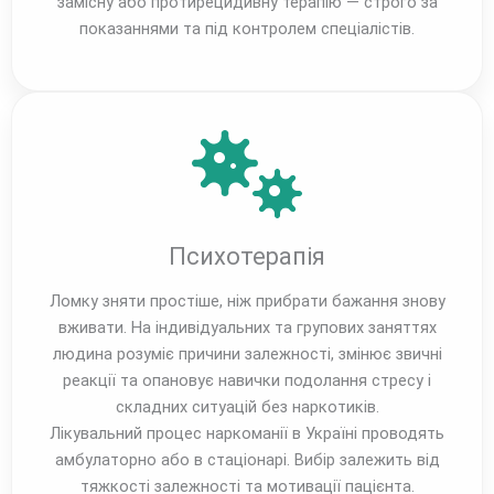
замісну або протирецидивну терапію — строго за
показаннями та під контролем спеціалістів.
Психотерапія
Ломку зняти простіше, ніж прибрати бажання знову
вживати. На індивідуальних та групових заняттях
людина розуміє причини залежності, змінює звичні
реакції та опановує навички подолання стресу і
складних ситуацій без наркотиків.
Лікувальний процес наркоманії в Україні проводять
амбулаторно або в стаціонарі. Вибір залежить від
тяжкості залежності та мотивації пацієнта.