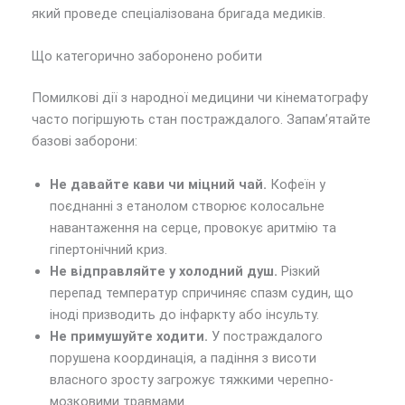
який проведе спеціалізована бригада медиків.
Що категорично заборонено робити
Помилкові дії з народної медицини чи кінематографу
часто погіршують стан постраждалого. Запам’ятайте
базові заборони:
Не давайте кави чи міцний чай.
Кофеїн у
поєднанні з етанолом створює колосальне
навантаження на серце, провокує аритмію та
гіпертонічний криз.
Не відправляйте у холодний душ.
Різкий
перепад температур спричиняє спазм судин, що
іноді призводить до інфаркту або інсульту.
Не примушуйте ходити.
У постраждалого
порушена координація, а падіння з висоти
власного зросту загрожує тяжкими черепно-
мозковими травмами.