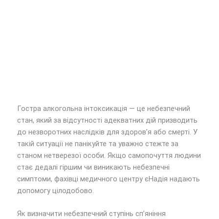
Гостра алкогольна інтоксикація — це небезпечний
стан, який за відсутності адекватних дій призводить
до незворотних наслідків для здоров’я або смерті. У
такій ситуації не панікуйте та уважно стежте за
станом нетверезої особи. Якщо самопочуття людини
стає дедалі гіршим чи виникають небезпечні
симптоми, фахівці медичного центру єНадія надають
допомогу цілодобово.
Як визначити небезпечний ступінь сп’яніння