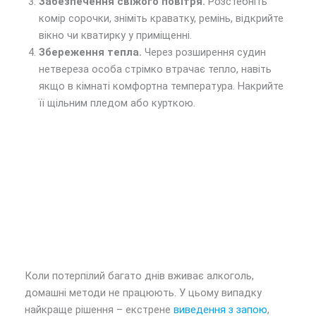
Забезпечення свіжого повітря.
Розстебніть
комір сорочки, зніміть краватку, ремінь, відкрийте
вікно чи кватирку у приміщенні.
Збереження тепла.
Через розширення судин
нетвереза особа стрімко втрачає тепло, навіть
якщо в кімнаті комфортна температура. Накрийте
її щільним пледом або курткою.
Коли потерпілий багато днів вживає алкоголь,
домашні методи не працюють. У цьому випадку
найкраще рішення – екстрене
виведення з запою
,