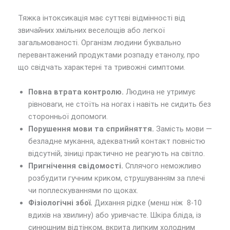
Тяжка інтоксикація має суттєві відмінності від
звичайних хмільних веселощів або легкої
загальмованості. Організм людини буквально
перевантажений продуктами розпаду етанолу, про
що свідчать характерні та тривожні симптоми.
Повна втрата контролю.
Людина не утримує
рівноваги, не стоїть на ногах і навіть не сидить без
сторонньої допомоги.
Порушення мови та сприйняття.
Замість мови —
безладне мукання, адекватний контакт повністю
відсутній, зіниці практично не реагують на світло.
Пригнічення свідомості.
Сплячого неможливо
розбудити гучним криком, струшуванням за плечі
чи поплескуваннями по щоках.
Фізіологічні збої.
Дихання рідке (менш ніж 8-10
вдихів на хвилину) або уривчасте. Шкіра бліда, із
синюшним відтінком, вкрита липким холодним