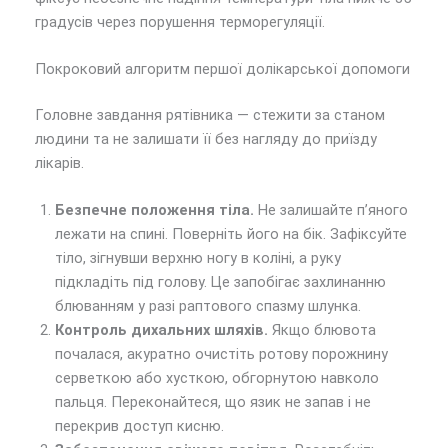
градусів через порушення терморегуляції.
Покроковий алгоритм першої долікарської допомоги
Головне завдання рятівника — стежити за станом
людини та не залишати її без нагляду до приїзду
лікарів.
Безпечне положення тіла.
Не залишайте п’яного
лежати на спині. Поверніть його на бік. Зафіксуйте
тіло, зігнувши верхню ногу в коліні, а руку
підкладіть під голову. Це запобігає захлинанню
блюванням у разі раптового спазму шлунка.
Контроль дихальних шляхів.
Якщо блювота
почалася, акуратно очистіть ротову порожнину
серветкою або хусткою, обгорнутою навколо
пальця. Переконайтеся, що язик не запав і не
перекрив доступ кисню.