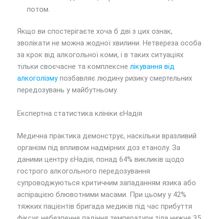
потом.
Якщо ви спостерігаєте хоча б дві з цих ознак,
зволікати не можна жодної хвилини. Нетвереза особа
за крок від алкогольної коми, і в таких ситуаціях
тільки своєчасне та комплексне
лікування від
алкоголізму
позбавляє людину ризику смертельних
передозувань у майбутньому.
Експертна статистика клініки єНадія
Медична практика демонструє, наскільки вразливий
організм під впливом надмірних доз етанолу. За
даними центру єНадія, понад 64% викликів щодо
гострого алкогольного передозування
супроводжуються критичним западанням язика або
аспірацією блювотними масами. При цьому у 42%
тяжких пацієнтів бригада медиків під час прибуття
фіксує небезпечне падіння температури тіла нижче 35