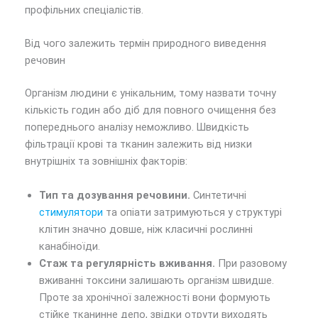
профільних спеціалістів.
Від чого залежить термін природного виведення
речовин
Організм людини є унікальним, тому назвати точну
кількість годин або діб для повного очищення без
попереднього аналізу неможливо. Швидкість
фільтрації крові та тканин залежить від низки
внутрішніх та зовнішніх факторів:
Тип та дозування речовини.
Синтетичні
стимулятори
та опіати затримуються у структурі
клітин значно довше, ніж класичні рослинні
канабіноїди.
Стаж та регулярність вживання.
При разовому
вживанні токсини залишають організм швидше.
Проте за хронічної залежності вони формують
стійке тканинне депо, звідки отрути виходять