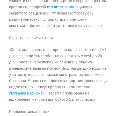
уникнути небезпечних збоїв у роботі серця, пацієнтам
проводять професійне
зняття ломки
в умовах
закритого стаціонару. Тут лікарі застосовують
медикаментозну підтримку для полегшення
симптомів абстиненції та контролю стану пацієнта.
Синтетичні стимулятори
«Солі», амфетамін, мефедрон виводять із крові за 2–4
дні, але сліди їх метаболітів виявляють у сечі до 20
діб. Головна небезпека цих речовин у їхньому
руйнівному впливі на психіку. Людина швидко входить
у затяжну депресію і місяцями страждає від важкого
безсоння. У таких випадках стандартних крапельниць
недостатньо – лікарі проводять комплексне
лікування наркоманії
. Терапія спрямована на
відновлення нейромедіаторного балансу мозку.
Рослинні каннабіноїди