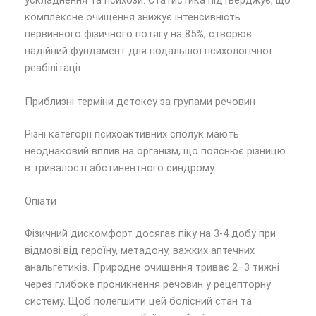
ускладнення та психози. Статистика підтверджує, що
комплексне очищення знижує інтенсивність
первинного фізичного потягу на 85%, створює
надійний фундамент для подальшої психологічної
реабілітації.
Приблизні терміни детоксу за групами речовин
Різні категорії психоактивних сполук мають
неоднаковий вплив на організм, що пояснює різницю
в тривалості абстинентного синдрому.
Опіати
Фізичний дискомфорт досягає піку на 3-4 добу при
відмові від героїну, метадону, важких аптечних
анальгетиків. Природне очищення триває 2–3 тижні
через глибоке проникнення речовин у рецепторну
систему. Щоб полегшити цей болісний стан та