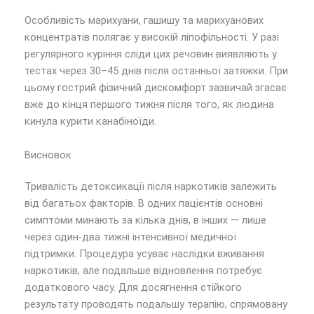
Особливість марихуани, гашишу та марихуанових
концентратів полягає у високій ліпофільності. У разі
регулярного куріння сліди цих речовин виявляють у
тестах через 30–45 днів після останньої затяжки. При
цьому гострий фізичний дискомфорт зазвичай згасає
вже до кінця першого тижня після того, як людина
кинула курити канабіноїди.
Висновок
Тривалість детоксикації після наркотиків залежить
від багатьох факторів. В одних пацієнтів основні
симптоми минають за кілька днів, в інших — лише
через один-два тижні інтенсивної медичної
підтримки. Процедура усуває наслідки вживання
наркотиків, але подальше відновлення потребує
додаткового часу. Для досягнення стійкого
результату проводять подальшу терапію, спрямовану