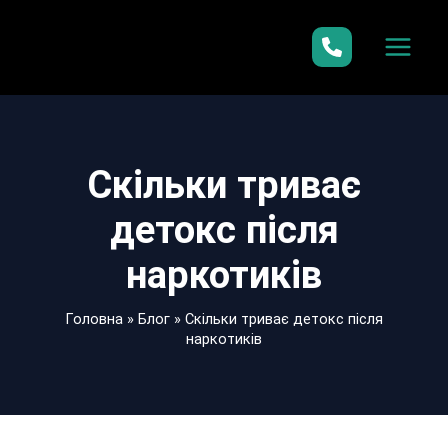
Перейти
до
вмісту
Скільки триває
детокс після
наркотиків
Головна
»
Блог
»
Скільки триває детокс після
наркотиків