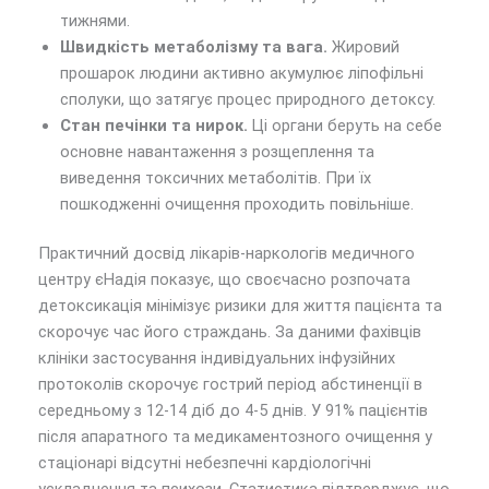
тижнями.
Швидкість метаболізму та вага.
Жировий
прошарок людини активно акумулює ліпофільні
сполуки, що затягує процес природного детоксу.
Стан печінки та нирок.
Ці органи беруть на себе
основне навантаження з розщеплення та
виведення токсичних метаболітів. При їх
пошкодженні очищення проходить повільніше.
Практичний досвід лікарів-наркологів медичного
центру єНадія показує, що своєчасно розпочата
детоксикація мінімізує ризики для життя пацієнта та
скорочує час його страждань. За даними фахівців
клініки застосування індивідуальних інфузійних
протоколів скорочує гострий період абстиненції в
середньому з 12-14 діб до 4-5 днів. У 91% пацієнтів
після апаратного та медикаментозного очищення у
стаціонарі відсутні небезпечні кардіологічні